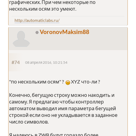
графических. При чем некоторые по
нескольким осям это умеют.
http://automaticlabs.ru/
VoronovMaksim88
#74
08 апреля 2016, 10:21:54
"по нескольким осям" ?
XYZ что-ли ?
Конечно, бегущую строку можно накодить и
самому. Я предлагаю чтобы контроллер
автоматом выводил имя параметра бегущей
строкой если оно не укладывается в заданное
число символов.
Я надеюсь в ZWB будут гораздо более