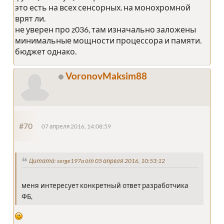
это есть на всех сенсорных. на монохромной
врят ли.
не уверен про z036, там изначально заложены
минимальные мощности процессора и памяти.
бюджет однако.
VoronovMaksim88
#70
07 апреля 2016, 14:08:59
Цитата: serge197a от 05 апреля 2016, 10:53:12
меня интересует конкретный ответ разработчика
ФБ,