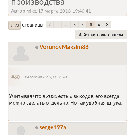
производства
Автор mike, 17 марта 2016, 19:46:41
Страницы
1
...
3
4
6
5
ВНИЗ
Действия пользователя
VoronovMaksim88
#60
04 апреля 2016, 11:35:48
Учитывая что в Z036 есть 6 выходов, его всегда
можно сделать отдельно. Но так удобная штука.
serge197a