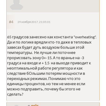
#4
29 ноября 2017, 21:05:01
65 градусов занесено как константа "overheating".
Да и по логике врядли кто-то даже в тепловых
завесах будет дуть воздухом больше этой
температуры. Не лучше ли поточнее
прорисовать зону 0+-15. А то вранье на -3
градуса на входе и + 1.5 на выходе приводит к
неоптимальной работе регулятора и как
следствие бОльшим потерям мощности в
переходных режимах. Понимаю что это
единицы процентов, но тем не менее если
можно подправить, почему бы этого не
сделать?
eric