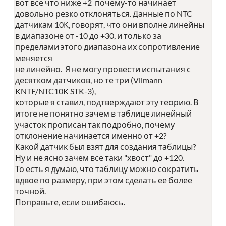
вот все что ниже +2 почему-то начинает
довольно резко отклоняться. Данные по NTC
датчикам 10К, говорят, что они вполне линейны
в диапазоне от -10 до +30, и только за
пределами этого диапазона их сопротивление
меняется
не линейно. Я не могу провести испытания с
десятком датчиков, но те три (Vilmann
KNTF/NTC10K STK-3),
которые я ставил, подтверждают эту теорию. В
итоге не понятно зачем в таблице линейный
участок прописан так подробно, почему
отклонение начинается именно от +2?
Какой датчик был взят для создания таблицы?
Ну и не ясно зачем все таки "хвост" до +120.
То есть я думаю, что таблицу можно сократить
вдвое по размеру, при этом сделать ее более
точной.
Поправьте, если ошибаюсь.