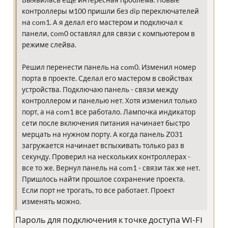
Выявилась еще интересная проблема. Новые
контроллеры м100 пришли без dip переключателей
на com1. А я делал его мастером и подключал к
панели, сom0 оставлял для связи с компьютером в
режиме слейва.
Решил перенести панель на com0. Изменил номер
порта в проекте. Сделал его мастером в свойствах
устройства. Подключаю панель - связи между
контроллером и панелью нет. Хотя изменил только
порт, а на com1 все работало. Лампочка индикатор
сети после включения питания начинает быстро
мерцать на нужном порту. А когда панель Z031
загружается начинает вспыхивать только раз в
секунду. Проверил на нескольких контроллерах -
все то же. Вернул панель на com1 - связи так же нет.
Пришлось найти прошлое сохранение проекта.
Если порт не трогать, то все работает. Проект
изменять можно.
Пароль для подключения к точке доступа WI-FI