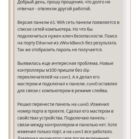
Добрый день, прошу прощения, что долго не
отвечал - отвлекли другой работой.
Версия панели 61. Wifi сеть панели появляется в
списке сетей компьютера. Но что бы
подключиться нужен ключ безопасности. Поиск
на порту Ethernet из zWorkBench без результата.
Так же отобразить пароль не получается.
Выявилась еще интересная проблема. Новые
контроллеры м100 пришли без dip
переключателей на com1. А я делал его
мастером и подключал к панели, сom0 оставлял
для связи с компьютером в режиме слейва.
Решил перенести панель на com0. Изменил
номер порта в проекте. Сделал его мастером в
свойствах устройства. Подключаю панель -
связи между контроллером и панелью нет. Хотя
изменил только порт, а на com1 все работало.
Лампочка индикатор сети после включения