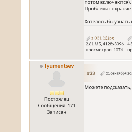
потом включаются).
Проблема сохраняетс
Хотелось бы узнать 
z-031 (1).jpg
2.61 МБ, 4128x3096
4.
просмотров: 1074
пр
Tyumentsev
#33
21 сентября 202
Можете подсказать, 
Постоялец
Сообщения: 171
Записан