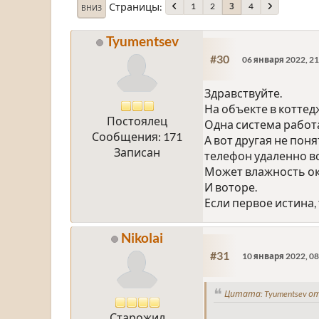
Страницы
1
2
4
3
ВНИЗ
Tyumentsev
#30
06 января 2022, 21
Здравствуйте.
На объекте в коттед
Постоялец
Одна система работа
Сообщения: 171
А вот другая не поня
Записан
телефон удаленно в
Может влажность ок
И воторе.
Если первое истина,
Nikolai
#31
10 января 2022, 08
Цитата: Tyumentsev от
Старожил