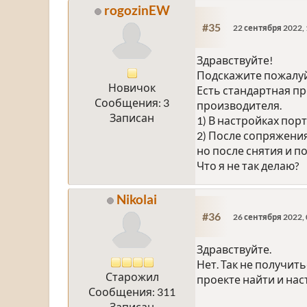
rogozinEW
#35
22 сентября 2022, 
Здравствуйте!
Подскажите пожалуйс
Новичок
Есть стандартная п
Сообщения: 3
производителя.
Записан
1) В настройках пор
2) После сопряжени
но после снятия и п
Что я не так делаю?
Nikolai
#36
26 сентября 2022, 
Здравствуйте.
Нет. Так не получит
Старожил
проекте найти и нас
Сообщения: 311
Записан