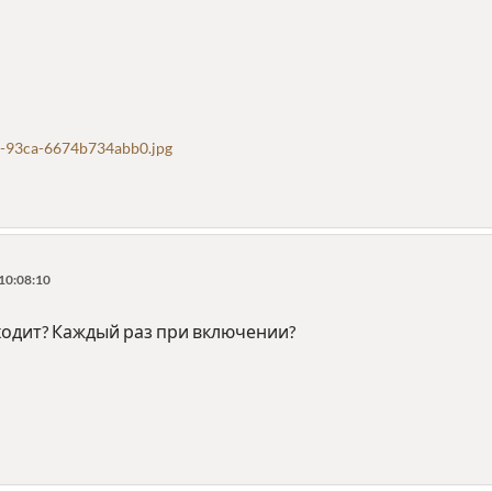
-93ca-6674b734abb0.jpg
10:08:10
ходит? Каждый раз при включении?