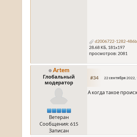
d2006722-1282-486b
28.68 КБ, 181x197
просмотров: 2081
Artem
Глобальный
#34
22 сентября 2022, 
модератор
А когда такое проис
Ветеран
Сообщения: 615
Записан