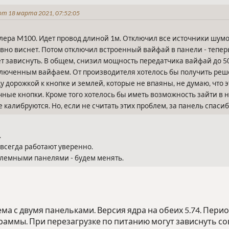
от 18 марта 2021, 07:52:05
лера M100. Идет провод длиной 1м. Отключил все источники шумо
вно виснет. Потом отключил встроенный вайфай в панели - теперь з
т зависнуть. В общем, снизил мощность передатчика вайфай до 50 
ключенным вайфаем. От производителя хотелось бы получить реше
дорожкой к кнопке и землей, которые не впаяны, не думаю, что эт
ные кнопки. Кроме того хотелось бы иметь возможность зайти в 
 калибруются. Но, если не считать этих проблем, за панель спасибо
.
всегда работают уверенно.
блемными панелями - будем менять.
а с двумя панельками. Версия ядра на обеих 5.74. Пери
раммы. При перезагрузке по питанию могут зависнуть со