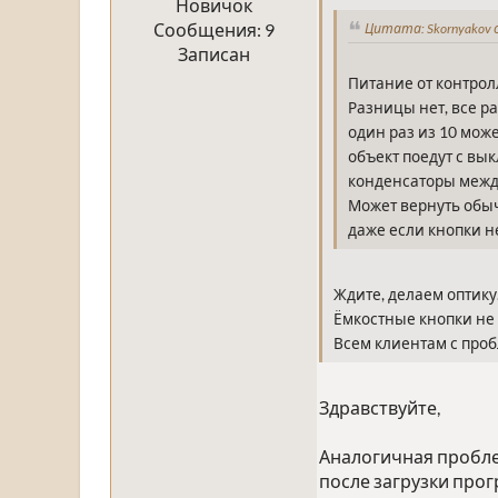
Новичок
Сообщения: 9
Цитата: Skornyakov 
Записан
Питание от контрол
Разницы нет, все ра
один раз из 10 може
объект поедут с вы
конденсаторы между 
Может вернуть обыч
даже если кнопки не
Ждите, делаем оптику
Ёмкостные кнопки не 
Всем клиентам с про
Здравствуйте,
Аналогичная проблем
после загрузки прог