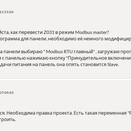
11:51:04
та, как перевести Z031 в режим Modbus master?
рограмма для панели, необходимо её немного модифицир
та панели выбираю " Modbus RTU главный" , загружаю прог
я с панелью нажимаю кнопку "Принудительное включение
одачи питания на панель она опять становится Slave.
07:09:43
ься. Необходима правка проекта. Есть такая переменная 
троить.