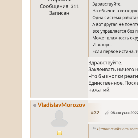
Здравствуйте.
Сообщения: 311
На объекте в коттедже
Записан
Одна система работае
А вот другая не понят
все управляется без 
Может влажность окру
И воторе.
Если первое истина, 
Здравствуйте.
Заклеивать ничего н
Что бы кнопки реаг
Единственное. Посл
нажатий.
VladislavMorozov
#32
08 августа 2022
Цитата: mike от 02 ап