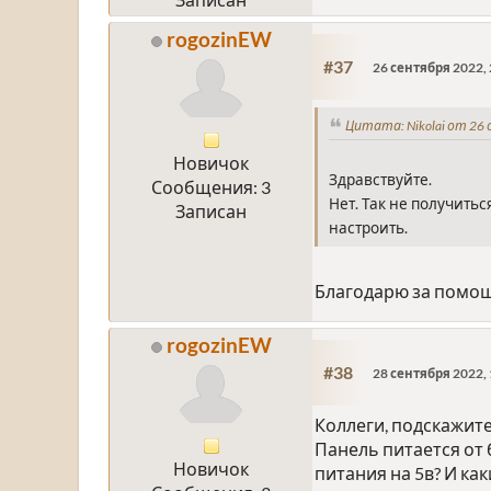
rogozinEW
#37
26 сентября 2022, 
Цитата: Nikolai от 26 
Новичок
Здравствуйте.
Сообщения: 3
Нет. Так не получить
Записан
настроить.
Благодарю за помо
rogozinEW
#38
28 сентября 2022, 
Коллеги, подскажите
Панель питается от
Новичок
питания на 5в? И к