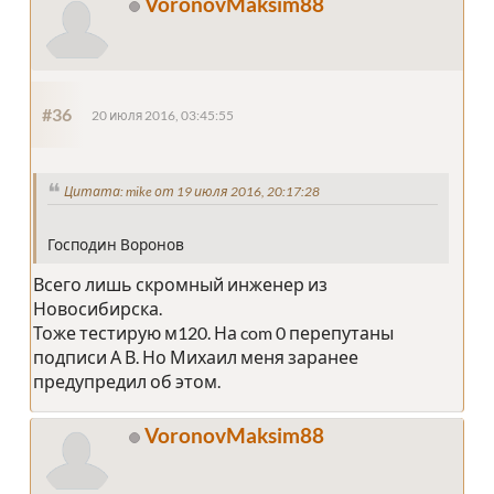
VoronovMaksim88
#36
20 июля 2016, 03:45:55
Цитата: mike от 19 июля 2016, 20:17:28
Господин Воронов
Всего лишь скромный инженер из
Новосибирска.
Тоже тестирую м120. На com 0 перепутаны
подписи А В. Но Михаил меня заранее
предупредил об этом.
VoronovMaksim88