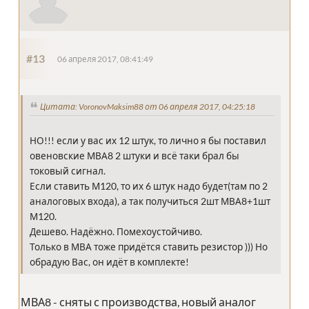
#13
06 апреля 2017, 08:41:49
Цитата: VoronovMaksim88 от 06 апреля 2017, 04:25:18
НО!!! если у вас их 12 штук, то лично я бы поставил
овеновские МВА8 2 штуки и всё таки брал бы
токовый сигнал.
Если ставить М120, то их 6 штук надо будет(там по 2
аналоговых входа), а так получиться 2шт МВА8+1шт
М120.
Дешево. Надёжно. Помехоустойчиво.
Только в МВА тоже придётся ставить резистор ))) Но
обрадую Вас, он идёт в комплекте!
МВА8 - сняты с производства, новый аналог