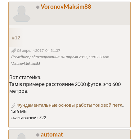
VoronovMaksim88
#12
06 апреля 2017, 04:31:37
Последнее редактирование
: 06 апреля 2017, 11:07:30 от
VoronovMaksim88
Вот статейка.
Там в примере расстояние 2000 футов, это 600
метров.
Фундаментальные основы работы токовой петли 4..20 мА.pdf
1.66 МБ
скачиваний: 722
automat