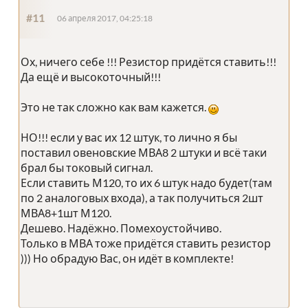
#11
06 апреля 2017, 04:25:18
Ох, ничего себе !!! Резистор придётся ставить!!!
Да ещё и высокоточный!!!
Это не так сложно как вам кажется.
НО!!! если у вас их 12 штук, то лично я бы
поставил овеновские МВА8 2 штуки и всё таки
брал бы токовый сигнал.
Если ставить М120, то их 6 штук надо будет(там
по 2 аналоговых входа), а так получиться 2шт
МВА8+1шт М120.
Дешево. Надёжно. Помехоустойчиво.
Только в МВА тоже придётся ставить резистор
))) Но обрадую Вас, он идёт в комплекте!