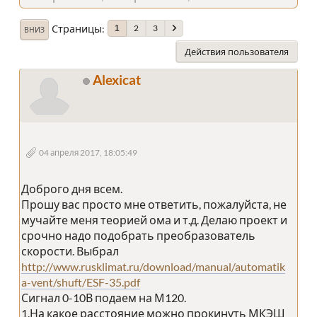
Страницы
2
3
1
ВНИЗ
Действия пользователя
Alexicat
04 апреля 2017, 18:05:49
Доброго дня всем.
Прошу вас просто мне ответить, пожалуйста, не
мучайте меня теорией ома и т.д. Делаю проект и
срочно надо подобрать преобразователь
скорости. Выбрал
http://www.rusklimat.ru/download/manual/automatik
a-vent/shuft/ESF-35.pdf
Сигнал 0-10В подаем на М120.
1.На какое расстояние можно прокинуть МКЭШ