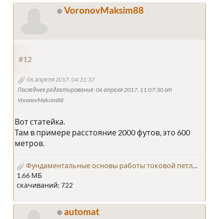
VoronovMaksim88
#12
06 апреля 2017, 04:31:37
Последнее редактирование
: 06 апреля 2017, 11:07:30 от
VoronovMaksim88
Вот статейка.
Там в примере расстояние 2000 футов, это 600
метров.
Фундаментальные основы работы токовой петли 4..20 мА.pdf
1.66 МБ
скачиваний: 722
automat