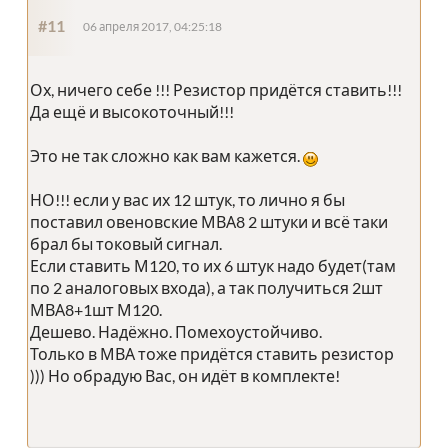
#11
06 апреля 2017, 04:25:18
Ох, ничего себе !!! Резистор придётся ставить!!!
Да ещё и высокоточный!!!
Это не так сложно как вам кажется.
НО!!! если у вас их 12 штук, то лично я бы
поставил овеновские МВА8 2 штуки и всё таки
брал бы токовый сигнал.
Если ставить М120, то их 6 штук надо будет(там
по 2 аналоговых входа), а так получиться 2шт
МВА8+1шт М120.
Дешево. Надёжно. Помехоустойчиво.
Только в МВА тоже придётся ставить резистор
))) Но обрадую Вас, он идёт в комплекте!