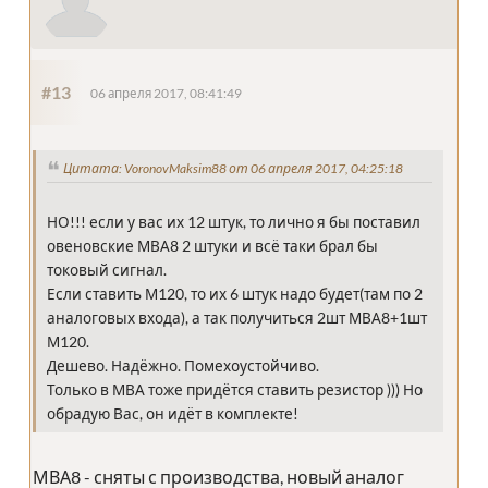
#13
06 апреля 2017, 08:41:49
Цитата: VoronovMaksim88 от 06 апреля 2017, 04:25:18
НО!!! если у вас их 12 штук, то лично я бы поставил
овеновские МВА8 2 штуки и всё таки брал бы
токовый сигнал.
Если ставить М120, то их 6 штук надо будет(там по 2
аналоговых входа), а так получиться 2шт МВА8+1шт
М120.
Дешево. Надёжно. Помехоустойчиво.
Только в МВА тоже придётся ставить резистор ))) Но
обрадую Вас, он идёт в комплекте!
МВА8 - сняты с производства, новый аналог