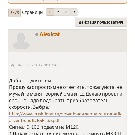
Страницы
2
3
1
ВНИЗ
Действия пользователя
Alexicat
04 апреля 2017, 18:05:49
Доброго дня всем.
Прошу вас просто мне ответить, пожалуйста, не
мучайте меня теорией ома и т.д. Делаю проект и
срочно надо подобрать преобразователь
скорости. Выбрал
http://www.rusklimat.ru/download/manual/automatik
a-vent/shuft/ESF-35.pdf
Сигнал 0-10В подаем на М120.
1.На какое расстояние можно прокинуть МКЭШ