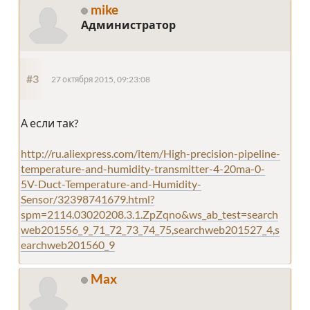
mike
Администратор
#3
27 октября 2015, 09:23:08
А если так?
http://ru.aliexpress.com/item/High-precision-pipeline-
temperature-and-humidity-transmitter-4-20ma-0-
5V-Duct-Temperature-and-Humidity-
Sensor/32398741679.html?
spm=2114.03020208.3.1.ZpZqno&ws_ab_test=search
web201556_9_71_72_73_74_75,searchweb201527_4,s
earchweb201560_9
Max