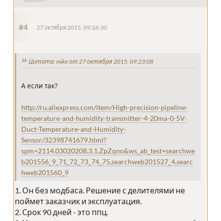
#4
27 октября 2015, 09:26:30
Цитата: mike от 27 октября 2015, 09:23:08
А если так?
http://ru.aliexpress.com/item/High-precision-pipeline-
temperature-and-humidity-transmitter-4-20ma-0-5V-
Duct-Temperature-and-Humidity-
Sensor/32398741679.html?
spm=2114.03020208.3.1.ZpZqno&ws_ab_test=searchwe
b201556_9_71_72_73_74_75,searchweb201527_4,searc
hweb201560_9
1. Он без модбаса. Решение с делителями не
поймет заказчик и эксплуатация.
2. Срок 90 дней - это ппц.