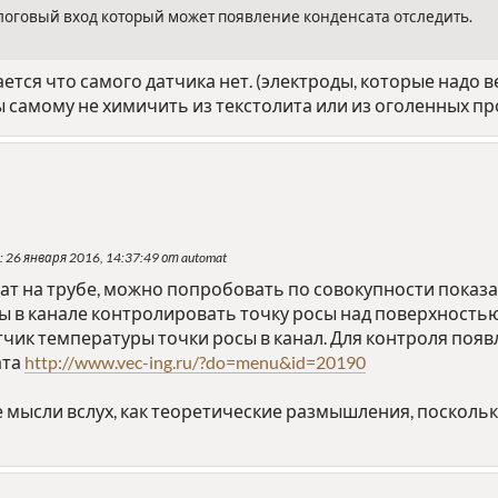
логовый вход который может появление конденсата отследить.
ается что самого датчика нет. (электроды, которые надо в
ы самому не химичить из текстолита или из оголенных пров
: 26 января 2016, 14:37:49 от automat
сат на трубе, можно попробовать по совокупности показ
ы в канале контролировать точку росы над поверхностью
датчик температуры точки росы в канал. Для контроля поя
ата
http://www.vec-ing.ru/?do=menu&id=20190
ее мысли вслух, как теоретические размышления, поскол