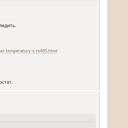
ледить.
hei-temperatury-s-rs485.html
остат.