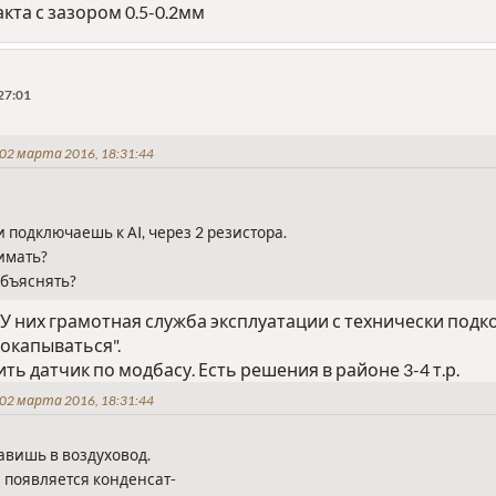
кта с зазором 0.5-0.2мм
27:01
02 марта 2016, 18:31:44
 подключаешь к АI, через 2 резистора.
нимать?
объяснять?
к. У них грамотная служба эксплуатации с технически по
окапываться".
ть датчик по модбасу. Есть решения в районе 3-4 т.р.
02 марта 2016, 18:31:44
тавишь в воздуховод.
 появляется конденсат-