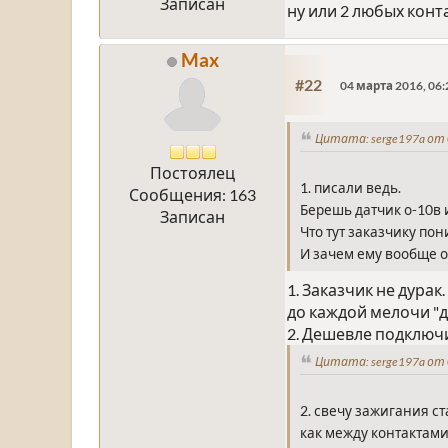
Записан
ну или 2 любых конта
Max
#22
04 марта 2016, 06:
Цитата: serge197a от 
Постоялец
1. писали ведь.
Сообщения: 163
Берешь датчик о-10в и
Записан
Что тут заказчику по
И зачем ему вообще 
1. Заказчик не дура
до каждой мелочи "д
2. Дешевле подключи
Цитата: serge197a от 
2. свечу зажигания с
как между контактами