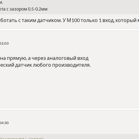
и.
та с зазором 0.5-0.2мм
работать с таким датчиком. У М100 только 1 вход, который
52:03
 на прямую, а через аналоговый вход
еский датчик любого производителя.
04:30