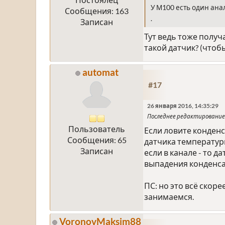
У М100 есть один ана
Сообщения: 163
.
Записан
Тут ведь тоже получ
такой датчик? (чтоб
automat
#17
26 января 2016, 14:35:29
Последнее редактирование
Пользователь
Если ловите конден
Сообщения: 65
датчика температур
Записан
если в канале - то 
выпадения конденс
ПС: но это всё скор
занимаемся.
VoronovMaksim88