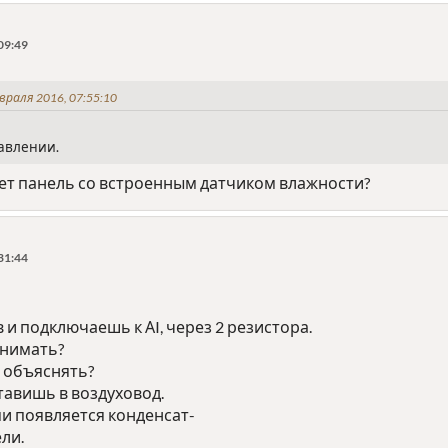
09:49
враля 2016, 07:55:10
авлении.
дет панель со встроенным датчиком влажности?
31:44
 и подключаешь к АI, через 2 резистора.
онимать?
 объяснять?
ставишь в воздуховод.
ми появляется конденсат-
ли.