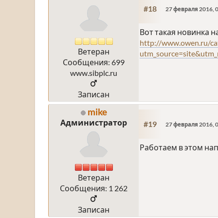
#18
27 февраля 2016, 0
Вот такая новинка н
http://www.owen.ru/ca
Ветеран
utm_source=site&utm
Сообщения: 699
www.sibplc.ru
Записан
mike
Администратор
#19
27 февраля 2016, 0
Работаем в этом на
Ветеран
Сообщения: 1 262
Записан