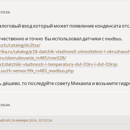
:53:26
налоговый вход который может появление конденсата отс
ачественно и точно бы использовал датчики с modbus.
ucts/catalog/dv2tsa/
ka.ru/catalog/p18-datchik-vlazhnosti-otnositelnoi-i-okruzhaus
ru/oborudovanie_rs485/row528/
uct/datchiki-vlazhnosti-i-temperatury-dvt-03rs-i-dvt-03rsp
.su/rh-sensor/ftk_rs485_modbus.php
ь дёшево, то последуйте совету Михаила и возьмите гидр
:56:44
88 от 26 января 2016, 10:53:26