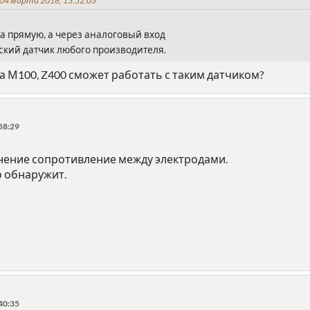
04 марта 2016, 13:52:03
на прямую, а через аналоговый вход
ский датчик любого производителя.
а М100, Z400 сможет работать с таким датчиком?
58:29
нение сопротивление между электродами.
о обнаружит.
40:35