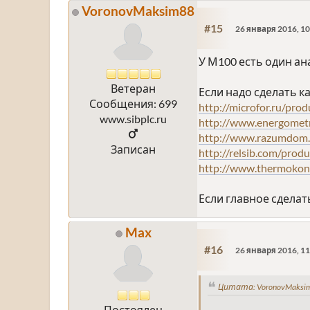
VoronovMaksim88
#15
26 января 2016, 10
У М100 есть один а
Ветеран
Если надо сделать к
Сообщения: 699
http://microfor.ru/prod
www.sibplc.ru
http://www.energometri
http://www.razumdom.
Записан
http://relsib.com/prod
http://www.thermokon
Если главное сделат
Max
#16
26 января 2016, 11
Цитата: VoronovMaksim
Постоялец