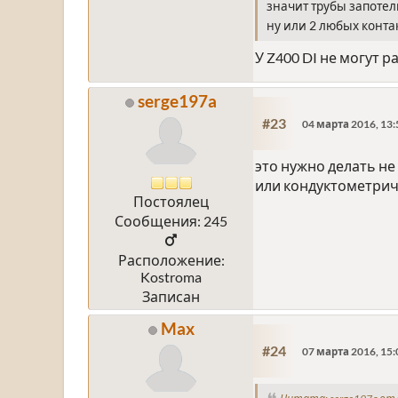
значит трубы запотел
ну или 2 любых контак
У Z400 DI не могут 
serge197a
#23
04 марта 2016, 13:
это нужно делать не
или кондуктометрич
Постоялец
Сообщения: 245
Расположение:
Kostroma
Записан
Max
#24
07 марта 2016, 15: