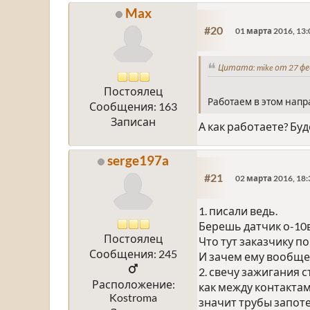
Max
#20
01 марта 2016, 13:
Цитата: mike от 27 фе
Постоялец
Работаем в этом напр
Сообщения: 163
Записан
А как работаете? Бу
serge197a
#21
02 марта 2016, 18:
1. писали ведь.
Берешь датчик о-10в
Постоялец
Что тут заказчику п
Сообщения: 245
И зачем ему вообще
2. свечу зажигания 
Расположение:
как между контакта
Kostroma
значит трубы запоте