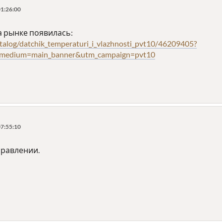
1:26:00
а рынке появилась:
talog/datchik_temperaturi_i_vlazhnosti_pvt10/46209405?
_medium=main_banner&utm_campaign=pvt10
7:55:10
правлении.