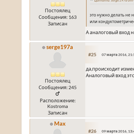
Цитата: serge197a от 
Постоялец
это нужно делать не 
Сообщения: 163
или кондуктометриче
Записан
А аналоговый вход н
serge197a
#25
07 марта 2016, 21:
да,происходит изме
Аналоговый вход эт
Постоялец
Сообщения: 245
Расположение:
Kostroma
Записан
Max
#26
09 марта 2016, 13: